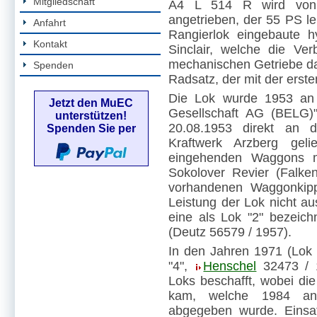
Mitgliedschaft
A4 L 514 R wird von ei
angetrieben, der 55 PS lei
Anfahrt
Rangierlok eingebaute h
Kontakt
Sinclair, welche die V
mechanischen Getriebe dars
Spenden
Radsatz, der mit der erst
Die Lok wurde 1953 an di
Jetzt den MuEC
Gesellschaft AG (BELG)"
unterstützen!
20.08.1953 direkt an d
Spenden Sie per
Kraftwerk Arzberg gel
eingehenden Waggons m
Sokolover Revier (Falk
vorhandenen Waggonkippe
Leistung der Lok nicht a
eine als Lok "2" bezeic
(Deutz 56579 / 1957).
In den Jahren 1971 (Lok 
"4",
Henschel
32473 / 1
Loks beschafft, wobei die
kam, welche 1984 an
abgegeben wurde. Einsa