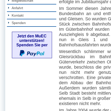
Mitgliedschaft
erfolgte im Jubiläumsjah
Anfahrt
Im Sommer diesen Jahre
Bundesbahn an und entf
Kontakt
und Gleisen. So wurden Gl
Spenden
Stück zwischen Bahnhofsg
Im Güterbahnhof wurden 
Ausziehgleis 9 abgebaut.
Jetzt den MuEC
nun in Gleis 1 und d
unterstützen!
Bahnhofsausfahrten wurde
Spenden Sie per
Wesentlich schlimmer wi
Gleisrückbau im Bah
Güterverkehr zwischen Ob
wurde, beschloss die priv
nun nicht mehr genut
verschrotten. Eine priva
dem Abbau der Bahnhofs
Außerdem wurden sämtli
Selb Stadt besteht mittle
ehemals in Selb in große
existieren nicht mehr.
Im Jahre 2004 wurde der e