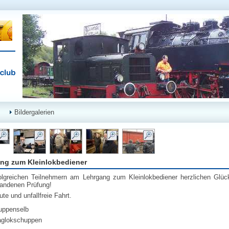
Bildergalerien
ng zum Kleinlokbediener
olgreichen Teilnehmern am Lehrgang zum Kleinlokbediener herzlichen Glü
tandenen Prüfung!
gute und unfallfreie Fahrt.
uppenselb
glokschuppen