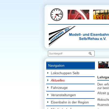
Navigation
Lokschuppen Selb
Lehrga
Aktuelles
Den erf
Fahrzeuge
zur bes
Allzeit 
Veranstaltungen
#loksch
Eisenbahn in der Region
#samsta