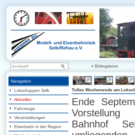
Bildergalerien
Navigation
Tolles Wochenende am Loksc
Lokschuppen Selb
Ende Septembe
Aktuelles
Fahrzeuge
Vorstellun
Veranstaltungen
Bahnhof Se
Eisenbahn in der Region