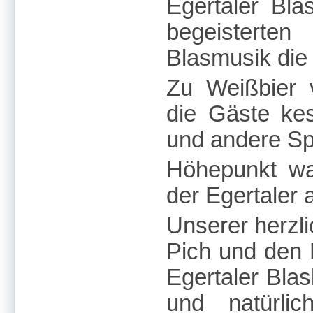
Egertaler Bla
begeisterte
Blasmusik die
Zu Weißbier 
die Gäste kes
und andere Sp
Höhepunkt wa
der Egertaler 
Unserer herzli
Pich und den
Egertaler Blask
und natürli