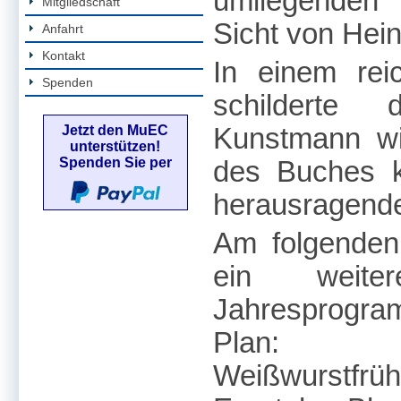
umliegenden 
Mitgliedschaft
Sicht von Hei
Anfahrt
Kontakt
In einem reic
Spenden
schilderte
Jetzt den MuEC
Kunstmann w
unterstützen!
Spenden Sie per
des Buches k
herausragende
Am folgenden
ein weite
Jahresprogr
Plan: e
Weißwurstfr